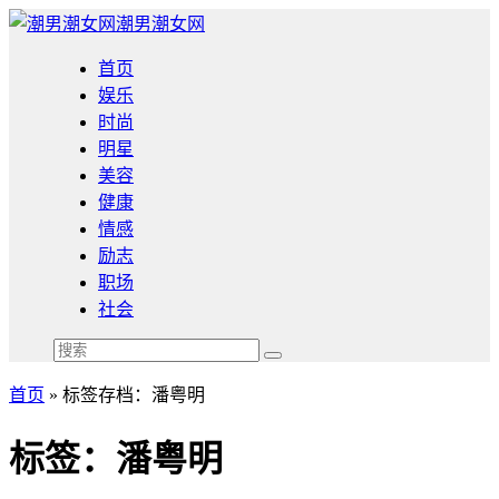
潮男潮女网
首页
娱乐
时尚
明星
美容
健康
情感
励志
职场
社会
首页
»
标签存档：潘粤明
标签：潘粤明