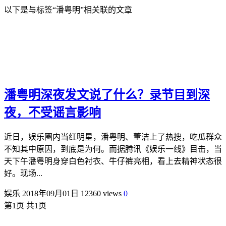
以下是与标签“潘粤明”相关联的文章
潘粤明深夜发文说了什么？录节目到深
夜，不受谣言影响
近日，娱乐圈内当红明星，潘粤明、董洁上了热搜，吃瓜群众
不知其中原因，到底是为何。而据腾讯《娱乐一线》目击，当
天下午潘粤明身穿白色衬衣、牛仔裤亮相，看上去精神状态很
好。现场...
娱乐
2018年09月01日
12360 views
0
第1页 共1页