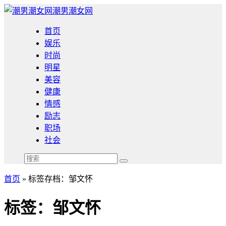
潮男潮女网
首页
娱乐
时尚
明星
美容
健康
情感
励志
职场
社会
首页
»
标签存档：邹文怀
标签：邹文怀