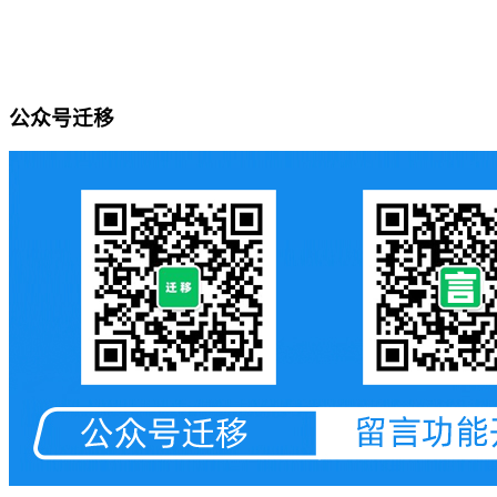
公众号迁移