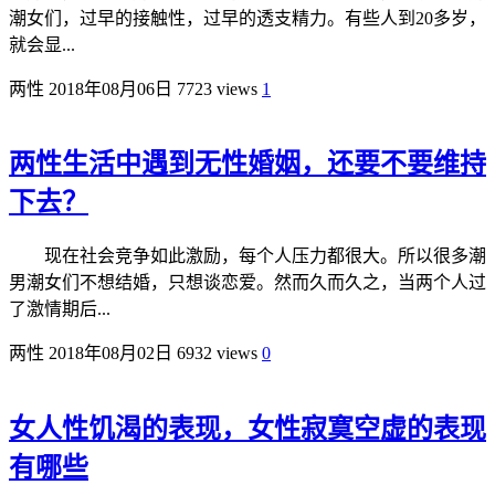
潮女们，过早的接触性，过早的透支精力。有些人到20多岁，
就会显...
两性
2018年08月06日
7723 views
1
两性生活中遇到无性婚姻，还要不要维持
下去？
现在社会竞争如此激励，每个人压力都很大。所以很多潮
男潮女们不想结婚，只想谈恋爱。然而久而久之，当两个人过
了激情期后...
两性
2018年08月02日
6932 views
0
女人性饥渴的表现，女性寂寞空虚的表现
有哪些