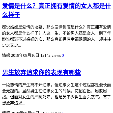
爱情是什么？真正拥有爱情的女人都是什
么样子
都说婚姻是爱情的坟墓，那么爱情到底是什么？真正拥有爱情
的女人都是什么样子？人这一生，不论男人还是女人，到了年
龄谁都逃不过婚姻的坎，那么真正拥有幸福婚姻的人，却往往
少之又少...
情感
2018年08月16日
12142 views
0
男生放弃追求你的表现有哪些
一段恋情的产生离不开追求，但追求女生这个过程都是漫长而
要无趣的。虽然男生在追求女生的时候，花招百出，屡败屡
战。但面对女生的严防死守，也是另不少男生垂头丧气。有了
想放弃追求...