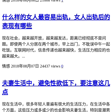
情感
2018年08月08日
21608 views
1
什么样的女人最容易出轨，女人出轨后的
表现有哪些
现在社会，越来越开放，越来越发达，距离已经彻底不是问
题。即使两个人分居在两个城市，早上出门，不耽误中午一起
吃饭。互联网时代，信息传递也越来越快，生活压力相应的也
越来越大。...
情感
2018年08月07日
24437 views
0
夫妻生活中，避免性欲低下，要注意这几
点
现在生活中，很多年轻人普遍有很大的生活压力，在生活中各
个方面，这些压力或多或少的也会影响夫妻生活，特别是潮男