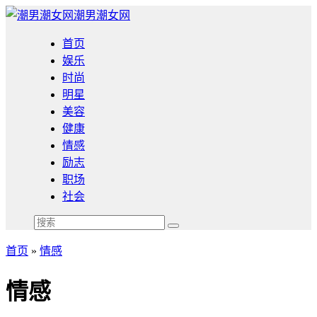
潮男潮女网
首页
娱乐
时尚
明星
美容
健康
情感
励志
职场
社会
首页
»
情感
情感