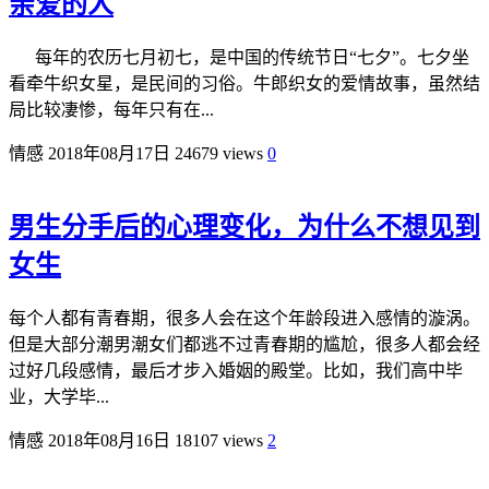
亲爱的人
每年的农历七月初七，是中国的传统节日“七夕”。七夕坐
看牵牛织女星，是民间的习俗。牛郎织女的爱情故事，虽然结
局比较凄惨，每年只有在...
情感
2018年08月17日
24679 views
0
男生分手后的心理变化，为什么不想见到
女生
每个人都有青春期，很多人会在这个年龄段进入感情的漩涡。
但是大部分潮男潮女们都逃不过青春期的尴尬，很多人都会经
过好几段感情，最后才步入婚姻的殿堂。比如，我们高中毕
业，大学毕...
情感
2018年08月16日
18107 views
2