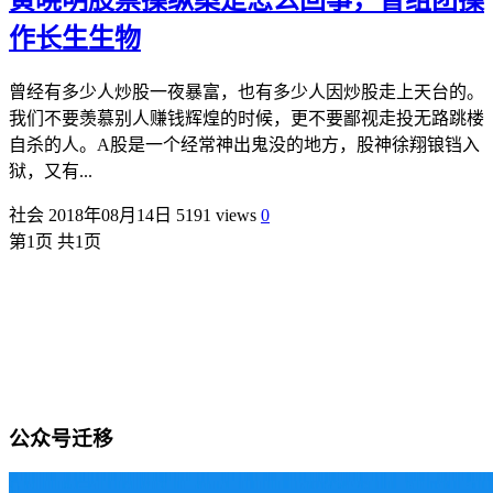
黄晓明股票操纵案是怎么回事，曾组团操
作长生生物
曾经有多少人炒股一夜暴富，也有多少人因炒股走上天台的。
我们不要羡慕别人赚钱辉煌的时候，更不要鄙视走投无路跳楼
自杀的人。A股是一个经常神出鬼没的地方，股神徐翔锒铛入
狱，又有...
社会
2018年08月14日
5191 views
0
第1页 共1页
公众号迁移