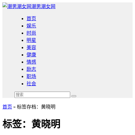
潮男潮女网
首页
娱乐
时尚
明星
美容
健康
情感
励志
职场
社会
首页
»
标签存档：黄晓明
标签：黄晓明