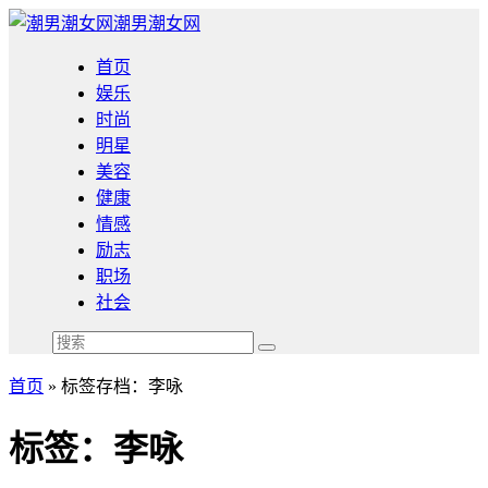
潮男潮女网
首页
娱乐
时尚
明星
美容
健康
情感
励志
职场
社会
首页
»
标签存档：李咏
标签：李咏