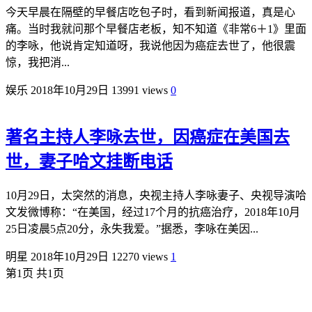
今天早晨在隔壁的早餐店吃包子时，看到新闻报道，真是心
痛。当时我就问那个早餐店老板，知不知道《非常6＋1》里面
的李咏，他说肯定知道呀，我说他因为癌症去世了，他很震
惊，我把消...
娱乐
2018年10月29日
13991 views
0
著名主持人李咏去世，因癌症在美国去
世，妻子哈文挂断电话
10月29日，太突然的消息，央视主持人李咏妻子、央视导演哈
文发微博称：“在美国，经过17个月的抗癌治疗，2018年10月
25日凌晨5点20分，永失我爱。”据悉，李咏在美因...
明星
2018年10月29日
12270 views
1
第1页 共1页