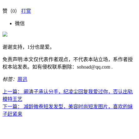
赞（
0
）
打赏
微信
谢谢支持，1分也是爱。
免责声明:本文仅代表作者观点，不代表本站立场，系作者授
权本站发表。如有侵权联系删除：sohoad@qq.com .
标签：
周迅
上一篇：
阚清子承认分手，纪凌尘回复我爱过你，否认出轨
模特王艺
下一篇：
减龄微卷短发发型，美容时尚短发图片，喜欢的妹
子赶紧来