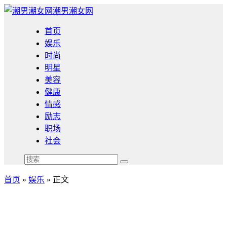
潮男潮女网
首页
娱乐
时尚
明星
美容
健康
情感
励志
职场
社会
首页
»
娱乐
» 正文