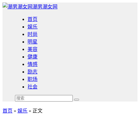
潮男潮女网
首页
娱乐
时尚
明星
美容
健康
情感
励志
职场
社会
首页
»
娱乐
» 正文