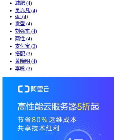
减肥
(4)
吴亦凡
(4)
skr
(4)
发型
(4)
刘强东
(4)
两性
(4)
支付宝
(3)
搭配
(3)
黄晓明
(4)
李咏
(3)