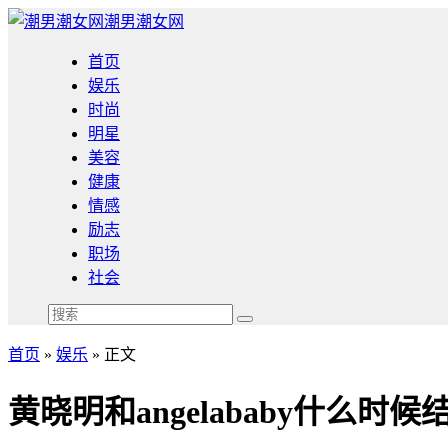
潮男潮女网
首页
娱乐
时尚
明星
美容
健康
情感
励志
职场
社会
首页
»
娱乐
» 正文
黄晓明和angelababy什么