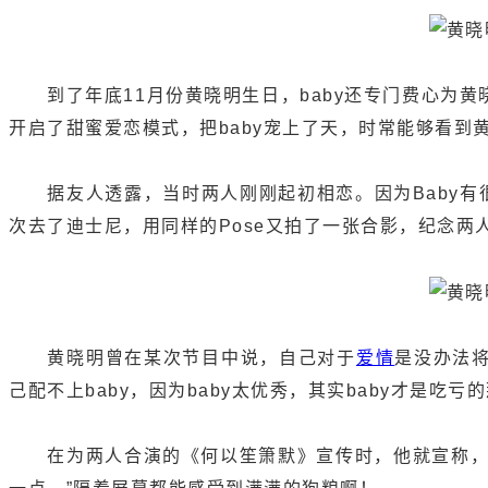
到了年底11月份黄晓明生日，baby还专门费心为黄
开启了甜蜜爱恋模式，把baby宠上了天，时常能够看到黄
据友人透露，当时两人刚刚起初相恋。因为Baby有很
次去了迪士尼，用同样的Pose又拍了一张合影，纪念两
黄晓明曾在某次节目中说，自己对于
爱情
是没办法将
己配不上baby，因为baby太优秀，其实baby才是吃亏
在为两人合演的《何以笙箫默》宣传时，他就宣称，“B