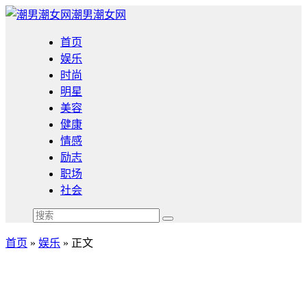
潮男潮女网
首页
娱乐
时尚
明星
美容
健康
情感
励志
职场
社会
首页
»
娱乐
» 正文