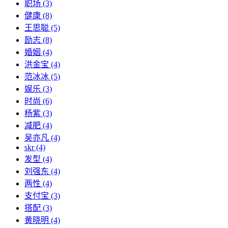
职场
(3)
健康
(8)
王思聪
(5)
励志
(8)
婚姻
(4)
洪金宝
(4)
范冰冰
(5)
娱乐
(3)
时尚
(6)
杨紫
(3)
减肥
(4)
吴亦凡
(4)
skr
(4)
发型
(4)
刘强东
(4)
两性
(4)
支付宝
(3)
搭配
(3)
黄晓明
(4)