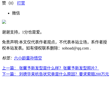
赞（
0
）
打赏
微信
谢谢支持，1分也是爱。
免责声明:本文仅代表作者观点，不代表本站立场，系作者授
权本站发表。如有侵权联系删除：sohoad@qq.com .
标签：
六小龄童
孙悟空
上一篇：
张馨予新发型是什么样？张馨予新发型照片？
下一篇：
刘德华来杭告状究竟是什么原因？要求索赔200万元