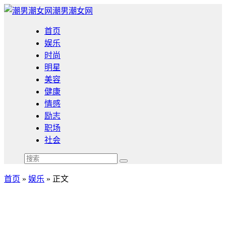
潮男潮女网
首页
娱乐
时尚
明星
美容
健康
情感
励志
职场
社会
首页
»
娱乐
» 正文