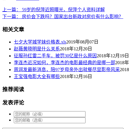
上一篇：
59岁的倪萍近照曝光，倪萍个人资料详解
下一篇：
房价会下跌吗？国家出台新政对房价有什么影响？
相关文章
七夕大学城学妹价格表.xls
2019年08月07日
赵薇黄晓明是什么关系
2018年12月20日
征服孙红雷二手车，被罚30亿是什么原因
2018年12月19日
李连杰近况如何，李连杰的电影最经典的是哪一部
2018
周润发最新消息，陪97岁母亲外出就餐尽显影帝风采
201
王宝强电影大全有哪些
2018年12月16日
推荐阅读
发表评论