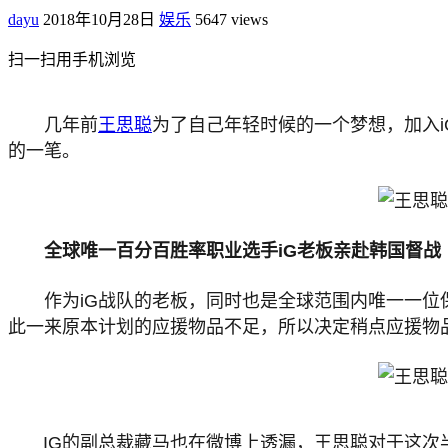
dayu
2018年10月28日
娱乐
5647 views
扫一扫用手机浏览
几年前
王思聪
为了自己年轻时候的一个梦想，加入
的一笔。
全球唯一百分百胜率职业选手iG老板亲赴韩国督战
作为iG战队的老板，同时也是全球范围内唯一一位
此一来原本计划的应援物品不足，所以决定稍点应援物
IG的副总裁藏马也在微博上透漏，王思聪对于这次半