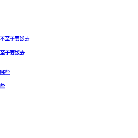
至于要饭去
些