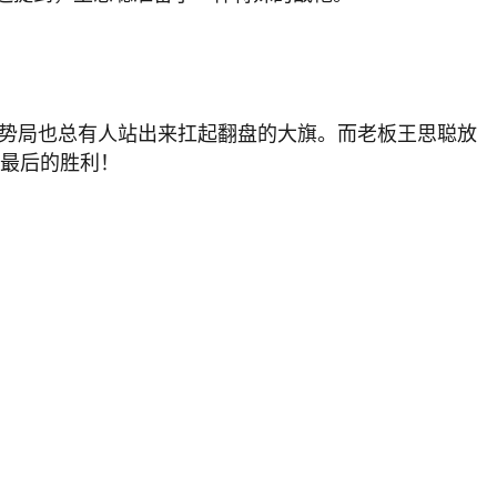
劣势局也总有人站出来扛起翻盘的大旗。而老板王思聪放
赛最后的胜利！