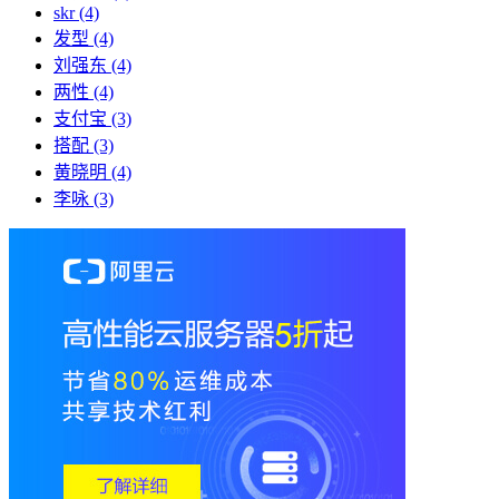
skr
(4)
发型
(4)
刘强东
(4)
两性
(4)
支付宝
(3)
搭配
(3)
黄晓明
(4)
李咏
(3)