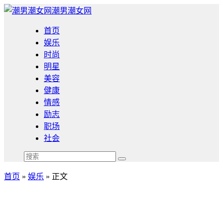
潮男潮女网
首页
娱乐
时尚
明星
美容
健康
情感
励志
职场
社会
首页
»
娱乐
» 正文