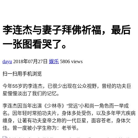
李连杰与妻子拜佛祈福，最后
一张图看哭了。
dayu
2018年07月27日
娱乐
5806 views
扫一扫用手机浏览
今年55岁的李连杰，已很少出现在公众视野，曾经的功夫巨
星慢慢淡出了我们的记忆。
李连杰因当年出演《少林寺》“觉远”小和尚一角色而一举成
名。因年轻时常拍功夫片，身体多处受伤，以及多年甲亢疾病
缠身，让著有功夫皇帝之称的一代巨星，面容苍老，身体欠
佳。曾一度被小学生称为：老爷爷。