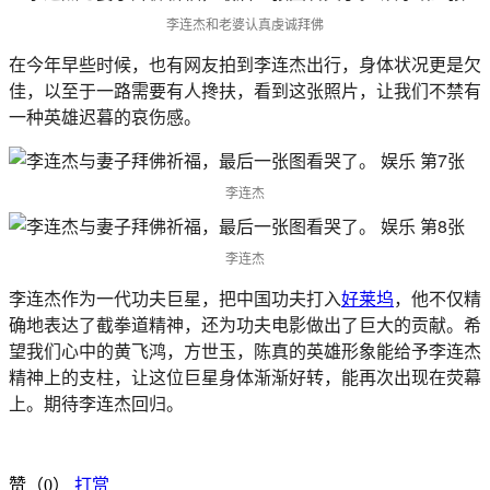
李连杰和老婆认真虔诚拜佛
在今年早些时候，也有网友拍到李连杰出行，身体状况更是欠
佳，以至于一路需要有人搀扶，看到这张照片，让我们不禁有
一种英雄迟暮的哀伤感。
李连杰
李连杰
李连杰作为一代功夫巨星，把中国功夫打入
好莱坞
，他不仅精
确地表达了截拳道精神，还为功夫电影做出了巨大的贡献。希
望我们心中的黄飞鸿，方世玉，陈真的英雄形象能给予李连杰
精神上的支柱，让这位巨星身体渐渐好转，能再次出现在荧幕
上。期待李连杰回归。
赞（
0
）
打赏