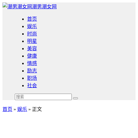
潮男潮女网
首页
娱乐
时尚
明星
美容
健康
情感
励志
职场
社会
首页
»
娱乐
» 正文