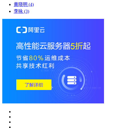
黄晓明
(4)
李咏
(3)