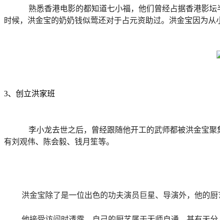
     熟悉香港电影的都知道七小福，他们曾经占据香港影坛半壁江山，洪金宝、成龙、元彪、元华、元秋、元德、元彬、袁和平等人都曾在于占元戏剧学院学习。据说于占元当年办学的
时候，洪金宝的奶奶钱似莺还对于占元资助过。洪金宝因为从
3、创立洪家班
     李小龙去世之后，曾经跟随他开工的武师都被洪金宝聚集在一起，也就是后来人才兴旺的洪家班。我们熟知的有林正英、午马、元彪、元华、元奎、狄威、钱嘉乐、邹兆龙等，导演
有刘观伟、陈会毅、钱月笙等。
洪金宝除了是一位出色的功夫演员巨星、导演外，他的厨
他接受访问时透露，自己的厨艺属于无师自通，甚有天分