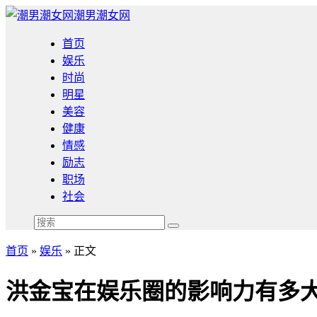
潮男潮女网
首页
娱乐
时尚
明星
美容
健康
情感
励志
职场
社会
首页
»
娱乐
» 正文
洪金宝在娱乐圈的影响力有多