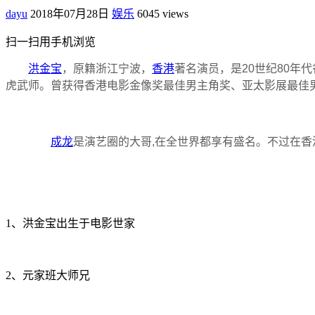
dayu
2018年07月28日
娱乐
6045 views
扫一扫用手机浏览
洪金宝
，原籍浙江宁波，
香港
著名演员，是20世纪80年
虎武师。曾获得香港电影金像奖最佳男主角奖、亚太影展最佳
成龙
是演艺圈的大哥,在全世界都享有盛名。不过在香
1、洪金宝出生于电影世家
2、元家班大师兄