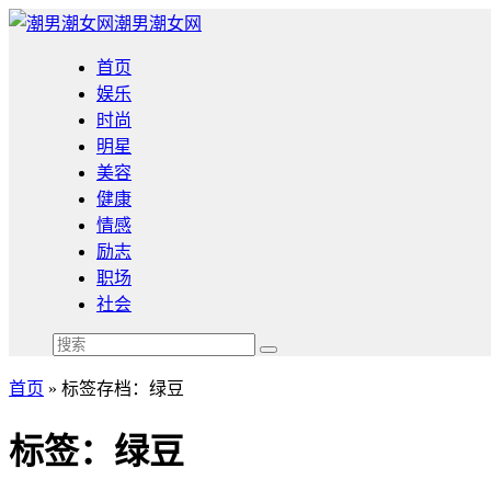
潮男潮女网
首页
娱乐
时尚
明星
美容
健康
情感
励志
职场
社会
首页
»
标签存档：绿豆
标签：绿豆