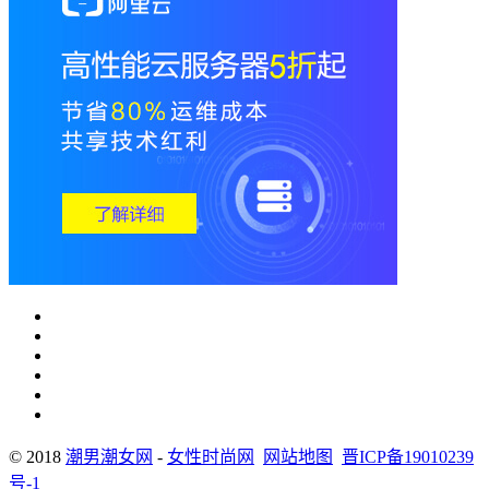
© 2018
潮男潮女网
-
女性时尚网
网站地图
晋ICP备19010239
号-1