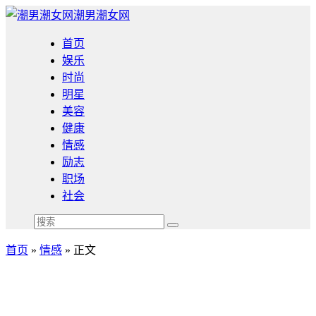
潮男潮女网
首页
娱乐
时尚
明星
美容
健康
情感
励志
职场
社会
首页
»
情感
» 正文