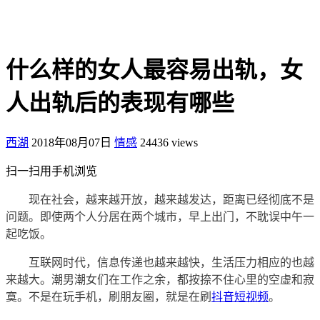
什么样的女人最容易出轨，女
人出轨后的表现有哪些
西湖
2018年08月07日
情感
24436 views
扫一扫用手机浏览
现在社会，越来越开放，越来越发达，距离已经彻底不是
问题。即使两个人分居在两个城市，早上出门，不耽误中午一
起吃饭。
互联网时代，信息传递也越来越快，生活压力相应的也越
来越大。潮男潮女们在工作之余，都按捺不住心里的空虚和寂
寞。不是在玩手机，刷朋友圈，就是在刷
抖音短视频
。