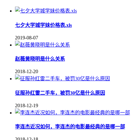
七夕大学城学妹价格表.xls
2019-08-07
赵薇黄晓明是什么关系
2018-12-20
征服孙红雷二手车，被罚30亿是什么原因
2018-12-19
李连杰近况如何，李连杰的电影最经典的是哪一部
2018-12-18