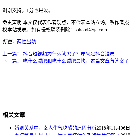
谢谢支持，1分也是爱。
免责声明:本文仅代表作者观点，不代表本站立场，系作者授
权本站发表。如有侵权联系删除：sohoad@qq.com .
标签：
两性
出轨
上一篇：
抖音短视频为什么就火了？原来是抖音设局
下一篇：
吃什么减肥和吃什么减肥最快，这篇文章有答案了
相关文章
婚姻关系中，女人生气吃醋的原因分析
2018年11月06日