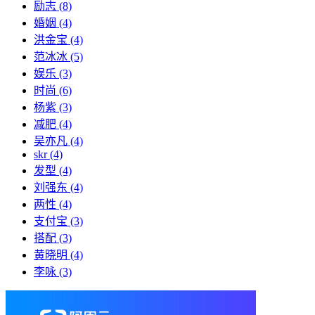
励志
(8)
婚姻
(4)
洪金宝
(4)
范冰冰
(5)
娱乐
(3)
时尚
(6)
杨紫
(3)
减肥
(4)
吴亦凡
(4)
skr
(4)
发型
(4)
刘强东
(4)
两性
(4)
支付宝
(3)
搭配
(3)
黄晓明
(4)
李咏
(3)