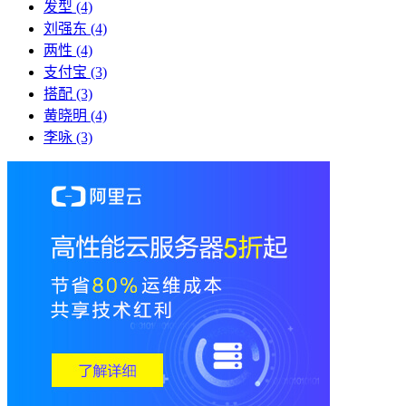
发型
(4)
刘强东
(4)
两性
(4)
支付宝
(3)
搭配
(3)
黄晓明
(4)
李咏
(3)