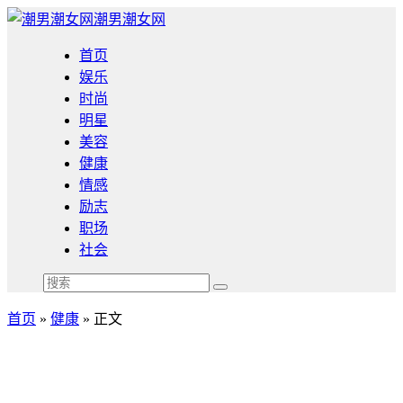
潮男潮女网
首页
娱乐
时尚
明星
美容
健康
情感
励志
职场
社会
首页
»
健康
» 正文