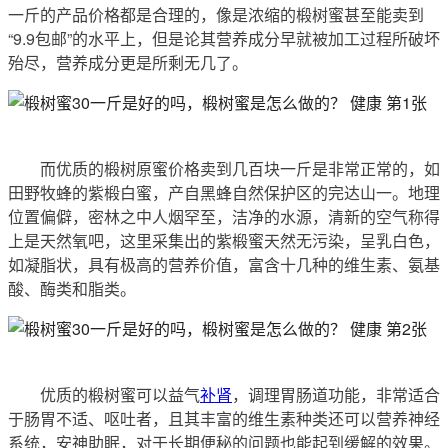
一斤的产品价格都是合理的，像是浓缩的椴树蜜甚至能卖到
“9.9包邮”的水平上，但是论其营养成分早就被加工过程所破坏
殆尽，营养成分更是所剩无几了。
而优质的椴树原蜜价格卖到几百块一斤是非常正常的，如
田野牧蜂的紫椴白蜜，产自黑蜂自然保护区的完达山一。地理
位置偏僻，密林之中人烟罕至，洁净的水源，清新的空气称得
上是天然氧吧，这里采集出的紫椴蜜天然无污染，呈乳白色，
如凝脂状，具有极高的营养价值，富含十几种的维生素、氨基
酸、酶类和脂类。
优质的椴树蜜可以益气
补肾
，调理胃肠道功能，非常适合
于肠胃不适、呕吐者，且其丰富的维生素种类还可以营养神经
系统，安神助眠，对于长期便秘的问题也能起到缓解的效果。