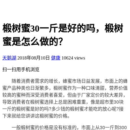
椴树蜜30一斤是好的吗，椴树
蜜是怎么做的？
天鹅湖
2018年08月10日
健康
10624 views
扫一扫用手机浏览
随着消费者需求的增长，蜂蜜市场日益发展，市面上的蜂
蜜产品种类也日渐繁多，椴树蜜作为一种口味清甜，营养价值
较高的蜜种而深受消费者喜爱，但由于厂家定价的较大差异，
导致消费者在椴树蜜选择上总是困难重重，像是超市里30块
一斤的椴树蜜是好的吗?多少钱的椴树蜜才能吃的放心呢?接
下来就给您讲讲这椴树蜜的价格。
一般椴树蜜的价格是没有标准的，市面上从30一斤到300