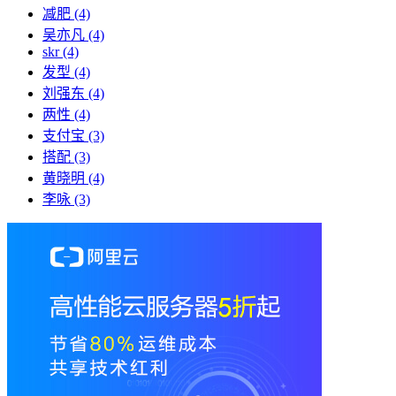
减肥
(4)
吴亦凡
(4)
skr
(4)
发型
(4)
刘强东
(4)
两性
(4)
支付宝
(3)
搭配
(3)
黄晓明
(4)
李咏
(3)