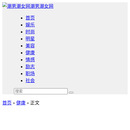
潮男潮女网
首页
娱乐
时尚
明星
美容
健康
情感
励志
职场
社会
首页
»
健康
» 正文