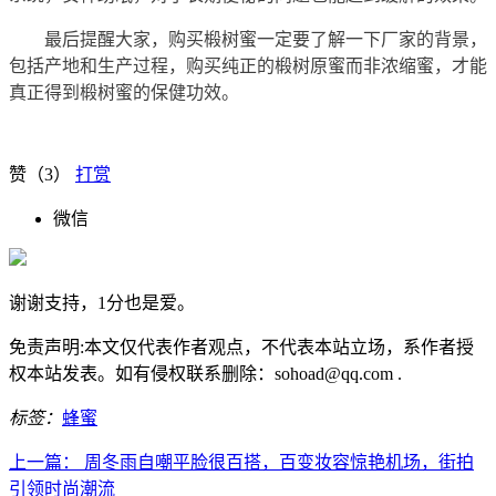
最后提醒大家，购买椴树蜜一定要了解一下厂家的背景，
包括产地和生产过程，购买纯正的椴树原蜜而非浓缩蜜，才能
真正得到椴树蜜的保健功效。
赞（
3
）
打赏
微信
谢谢支持，1分也是爱。
免责声明:本文仅代表作者观点，不代表本站立场，系作者授
权本站发表。如有侵权联系删除：sohoad@qq.com .
标签：
蜂蜜
上一篇：
周冬雨自嘲平脸很百搭，百变妆容惊艳机场，街拍
引领时尚潮流