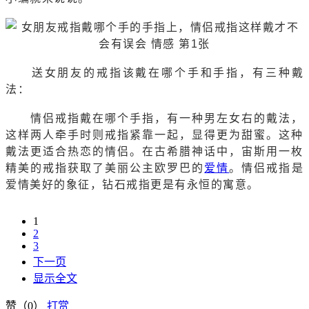
送女朋友的戒指该戴在哪个手和手指，有三种戴
法：
情侣戒指戴在哪个手指，有一种男左女右的戴法，
这样两人牵手时则戒指紧靠一起，显得更为甜蜜。这种
戴法更适合热恋的情侣。在古希腊神话中，宙斯用一枚
精美的戒指获取了美丽公主欧罗巴的
爱情
。情侣戒指是
爱情美好的象征，钻石戒指更是有永恒的寓意。
1
2
3
下一页
显示全文
赞（
0
）
打赏