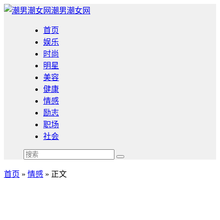
潮男潮女网
首页
娱乐
时尚
明星
美容
健康
情感
励志
职场
社会
首页
»
情感
» 正文