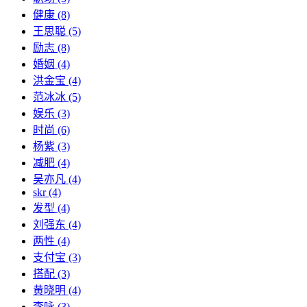
健康
(8)
王思聪
(5)
励志
(8)
婚姻
(4)
洪金宝
(4)
范冰冰
(5)
娱乐
(3)
时尚
(6)
杨紫
(3)
减肥
(4)
吴亦凡
(4)
skr
(4)
发型
(4)
刘强东
(4)
两性
(4)
支付宝
(3)
搭配
(3)
黄晓明
(4)
李咏
(3)