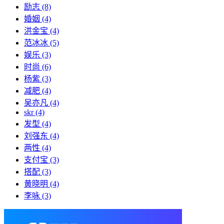
励志
(8)
婚姻
(4)
洪金宝
(4)
范冰冰
(5)
娱乐
(3)
时尚
(6)
杨紫
(3)
减肥
(4)
吴亦凡
(4)
skr
(4)
发型
(4)
刘强东
(4)
两性
(4)
支付宝
(3)
搭配
(3)
黄晓明
(4)
李咏
(3)