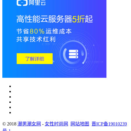
© 2018
潮男潮女网
-
女性时尚网
网站地图
晋ICP备19010239
号-1