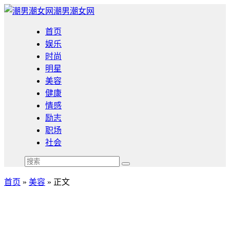
潮男潮女网
首页
娱乐
时尚
明星
美容
健康
情感
励志
职场
社会
首页
»
美容
» 正文