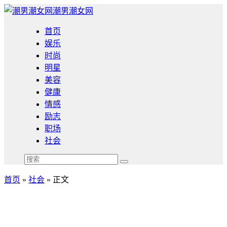
潮男潮女网
首页
娱乐
时尚
明星
美容
健康
情感
励志
职场
社会
首页
»
社会
» 正文