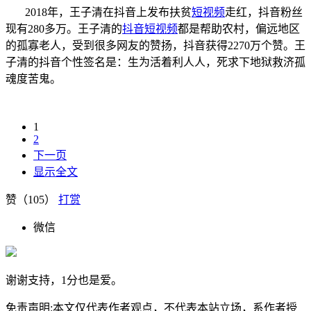
2018年，王子清在抖音上发布扶贫
短视频
走红，抖音粉丝
现有280多万。王子清的
抖音短视频
都是帮助农村，偏远地区
的孤寡老人，受到很多网友的赞扬，抖音获得2270万个赞。王
子清的抖音个性签名是：生为活着利人人，死求下地狱救济孤
魂度苦鬼。
1
2
下一页
显示全文
赞（
105
）
打赏
微信
谢谢支持，1分也是爱。
免责声明:本文仅代表作者观点，不代表本站立场，系作者授