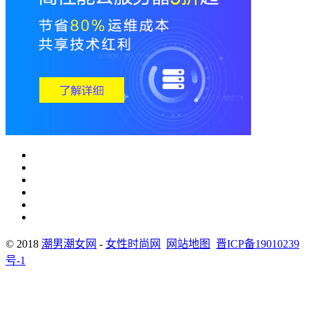
© 2018
潮男潮女网
-
女性时尚网
网站地图
晋ICP备19010239
号-1