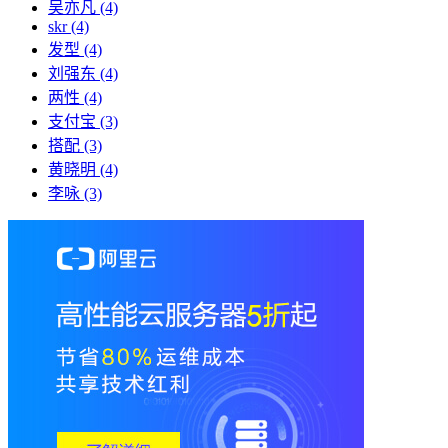
吴亦凡
(4)
skr
(4)
发型
(4)
刘强东
(4)
两性
(4)
支付宝
(3)
搭配
(3)
黄晓明
(4)
李咏
(3)