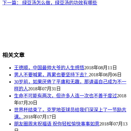
下一篇：
绿豆汤怎么做，绿豆汤的功效有哪些
相关文章
王德顺，中国最帅大爷的人生感悟
2018年08月11日
男人不要喊累，再累也要坚持下去？
2018年08月06日
30岁前，如果厌倦了平庸和无趣，那请逼自己成为不一
样的人
2018年07月31日
生命不可能有两次，但许多人连一次也不善于度过
2018
年07月20日
世界杯结束了，克罗地亚球员给我们深深上了一节励志
课。
2018年07月17日
朋友圈周末祝福语 祝你轻松愉快事事如意
2018年07月13
日