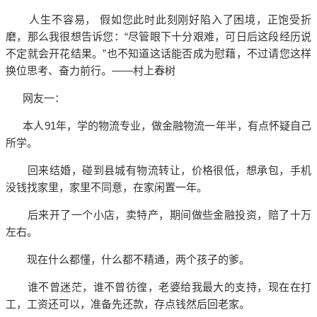
人生不容易， 假如您此时此刻刚好陷入了困境，正饱受折
磨，那么我很想告诉您：“尽管眼下十分艰难，可日后这段经历说
不定就会开花结果。”也不知道这话能否成为慰藉，不过请您这样
换位思考、奋力前行。——
村上春树
网友一：
本人91年，学的物流专业，做金融物流一年半，有点怀疑自己
所学。
回来结婚，碰到县城有物流转让，价格很低，想承包，手机
没钱找家里，家里不同意，在家闲置一年。
后来开了一个小店，卖特产，期间做些金融投资，赔了十万
左右。
现在什么都懂，什么都不精通，两个孩子的爹。
谁不曾迷茫，谁不曾彷徨，老婆给我最大的支持，现在在打
工，工资还可以，准备先还款，存点钱然后回老家。