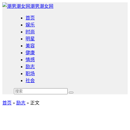
潮男潮女网
首页
娱乐
时尚
明星
美容
健康
情感
励志
职场
社会
首页
»
励志
» 正文