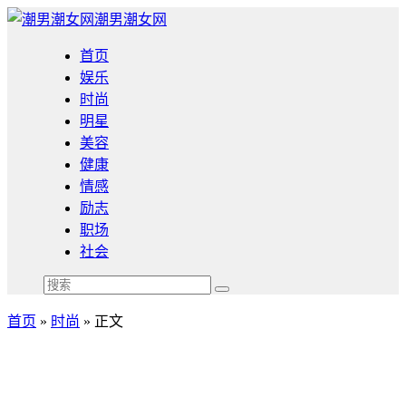
潮男潮女网
首页
娱乐
时尚
明星
美容
健康
情感
励志
职场
社会
首页
»
时尚
» 正文