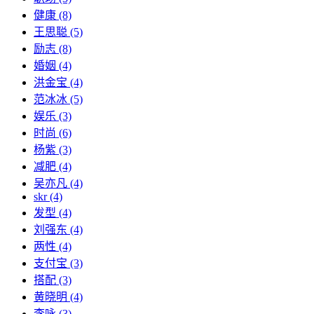
健康
(8)
王思聪
(5)
励志
(8)
婚姻
(4)
洪金宝
(4)
范冰冰
(5)
娱乐
(3)
时尚
(6)
杨紫
(3)
减肥
(4)
吴亦凡
(4)
skr
(4)
发型
(4)
刘强东
(4)
两性
(4)
支付宝
(3)
搭配
(3)
黄晓明
(4)
李咏
(3)