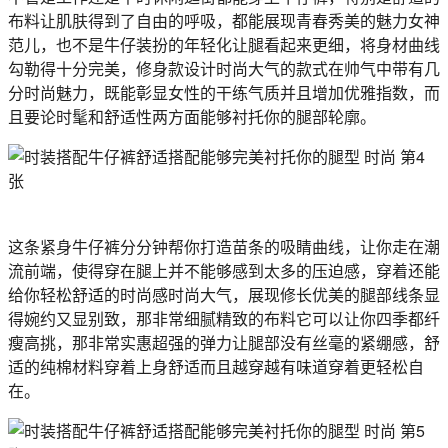
布料让肌肤得到了自由的呼吸，都能展现青春秀美的魅力女神
范儿，也不是牛仔装扮的年轻化让腿看起来更细，将身材曲线
勾勒得十分完美，修身款设计时尚大气的款式在帅气中带有几
分时尚魅力，既能彰显女性的干练气质并且增加优雅指数，而
且要论时髦和舒适性两方面能够衬托你的腿部轮廓。
这条紧身牛仔裤分分钟帮你打造苗条的吸睛曲线，让你走在潮
流前端，使得穿在腿上并不能够感到太多的压迫感，穿着还能
给你轻松舒适的时尚感时尚大气，展现修长优美的腿部线条显
得婉约又显别致，那非常细腻精致的布料它可以让你四季都纤
瘦高挑，那非常实惠超强的弹力让腿部没有丝毫的紧绷感，舒
适的纯棉材料穿着上身舒适而且越穿越有味道穿着更轻松自
在。