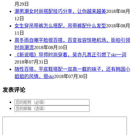
月29日
潮男潮女时尚搭配技巧分享，让你越来越美
2018年08月
12日
女生穿吊带裤怎么搭配，吊带裤配什么发型
2018年08月
11日
周冬雨自嘲平脸很百搭，百变妆容惊艳机场，街拍引领
时尚潮流
2018年08月10日
《新说唱》导师时尚穿着，吴亦凡真正引燃了skr一词
2018年07月31日
随性百搭，平底鞋搭配一双高一截的袜子，还有韩国小
姐姐的风情，很skr
2018年07月30日
发表评论